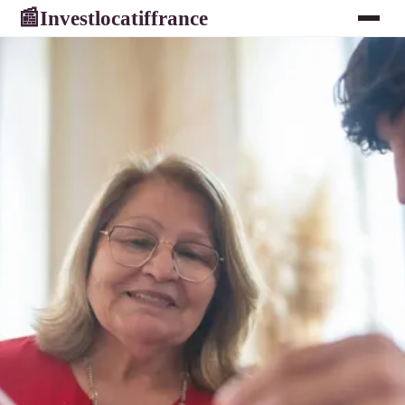
Investlocatiffrance
📰