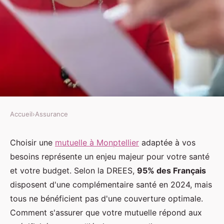
Accueil
›
Assurance
ASSURANCE
Mutuelle à Montpellier :
Choisir une
mutuelle à Monptellier
adaptée à vos
besoins représente un enjeu majeur pour votre santé
informations en attente de
et votre budget. Selon la DREES,
95% des Français
réouverture
disposent d'une complémentaire santé en 2024, mais
tous ne bénéficient pas d'une couverture optimale.
Soline
•
28 janvier 2026
•
7 min de lecture
Comment s'assurer que votre mutuelle répond aux