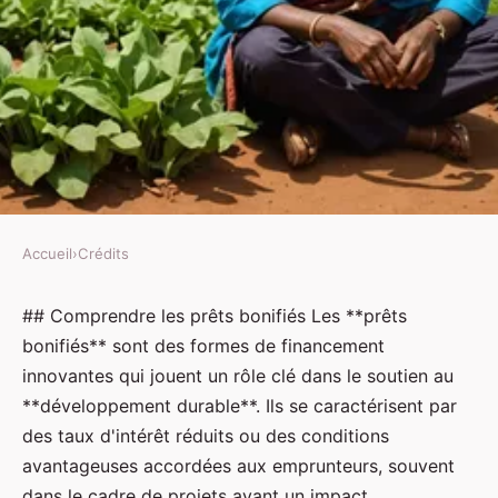
Accueil
›
Crédits
CRÉDITS
Utiliser des prêts bonifiés pour
## Comprendre les prêts bonifiés Les **prêts
bonifiés** sont des formes de financement
propulser des projets de
innovantes qui jouent un rôle clé dans le soutien au
développement durable :
**développement durable**. Ils se caractérisent par
Stratégies et opportunités
des taux d'intérêt réduits ou des conditions
avantageuses accordées aux emprunteurs, souvent
Soline
•
19 février 2025
•
9 min de lecture
dans le cadre de projets ayant un impact