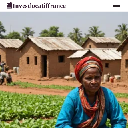
Investlocatiffrance
📰